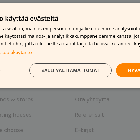
o käyttää evästeitä
tä sisällön, mainosten personointiin ja liikenteemme analysoint
me käytöstäsi mainos- ja analytiikkakumppaneidemme kanssa, jot
 tietoihin, jotka olet heille antanut tai joita he ovat keränneet kä
tosuojakäytäntö
OT
SALLI VÄLTTÄMÄTTÖMÄT
HYVÄ
ut
Meistä
ands & stores
Ota yhteyttä
nting houses
Referenssit
e choose
E-kirjat