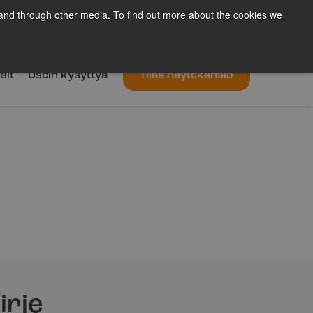
 and through other media. To find out more about the cookies we
eyttä
Meistä
Uutiskirje
Blogi
Fi
sit
Usein kysyttyä
Tilaa näytekansio
irje