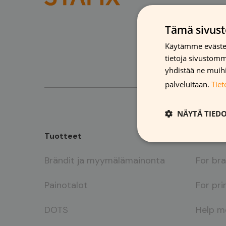
Tämä sivust
Käytämme evästei
tietoja sivustom
yhdistää ne muihin
palveluitaan.
Tie
NÄYTÄ TIED
Tuotteet
Ratkais
Brändit ja myymälämainonta
For br
Painotalot
For pri
DOTS
Help m