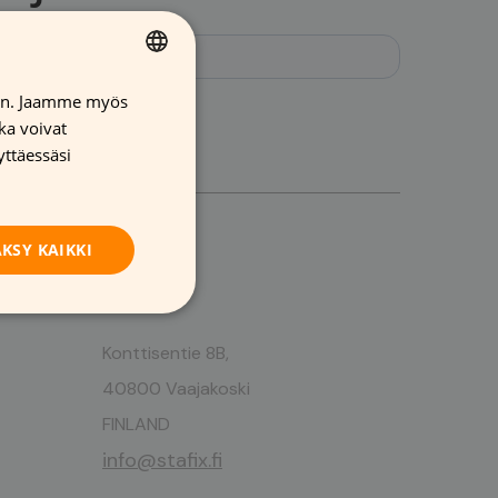
iin. Jaamme myös
FINNISH
ka voivat
GERMAN
yttäessäsi
FRENCH
ENGLISH
KSY KAIKKI
Osoite
Konttisentie 8B,
40800 Vaajakoski
FINLAND
info@stafix.fi