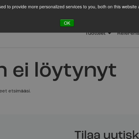
ed to provide more personalized services to you, both on this website
LOT
Ota yht
OK
Tuotteet
Referens
 ei löytynyt
eet etsimääsi.
Tilaa uutisk