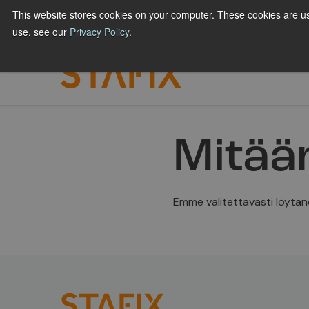
Hyppää
This website stores cookies on your computer. These cookies are us
BRÄNDIT JA MYYMÄLÄMAINONTA
PAINOTA
sisältöön
use, see our
Privacy Policy
.
Mitään
Emme valitettavasti löytän