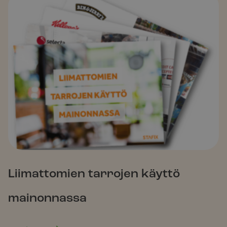
Lii­mat­tomien tarrojen käyttö
mainon­nassa