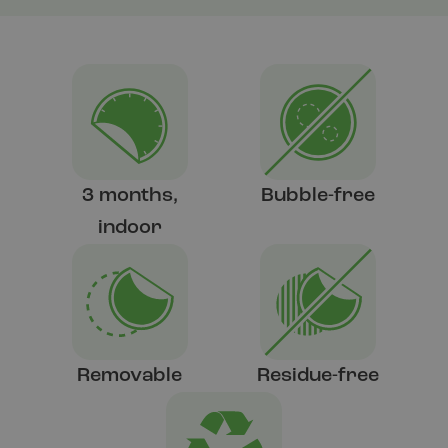
3 months,
Bubble-free
indoor
Removable
Residue-free