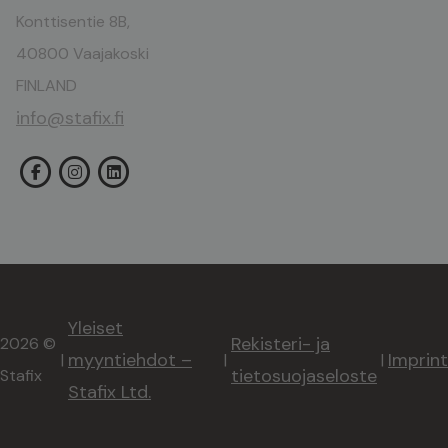
Konttisentie 8B,
40800 Vaajakoski
FINLAND
info@stafix.fi
Yleiset
Rekisteri- ja
2026 ©
myyntiehdot –
Imprint
|
|
|
tietosuojaseloste
Stafix
Stafix Ltd.