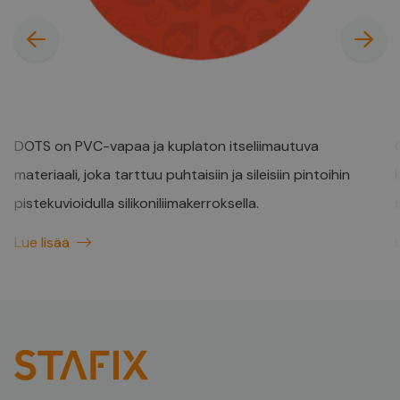
DOTS
DOTS on PVC-vapaa ja kuplaton itseliimautuva
materiaali, joka tarttuu puhtaisiin ja sileisiin pintoihin
pistekuvioidulla silikoniliimakerroksella.
Lue lisää