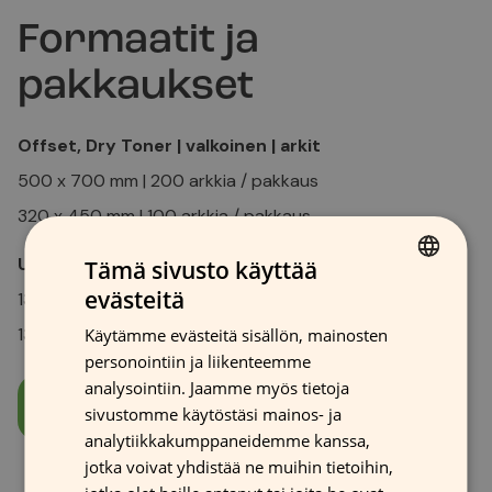
Formaatit ja
pakkaukset
Offset, Dry Toner | valkoinen | arkit
500 x 700 mm | 200 arkkia / pakkaus
320 x 450 mm | 100 arkkia / pakkaus
UV-inkjet, Latex, Eco-solven
t | valkoinen | rullat
Tämä sivusto käyttää
evästeitä
1370 mm x 30 m | 1 rulla / pakkaus
FINNISH
1370 mm x 100 m | 1 rulla / pakkaus
Käytämme evästeitä sisällön, mainosten
GERMAN
personointiin ja liikenteemme
FRENCH
analysointiin. Jaamme myös tietoja
Data sheet
sivustomme käytöstäsi mainos- ja
ENGLISH
analytiikkakumppaneidemme kanssa,
jotka voivat yhdistää ne muihin tietoihin,