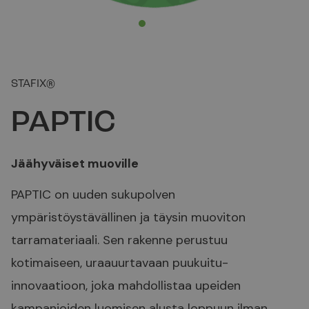
STAFIX®
PAPTIC
Jäähyväiset muoville
PAPTIC on uuden sukupolven
ympäristöystävällinen ja täysin muoviton
tarramateriaali. Sen rakenne perustuu
kotimaiseen, uraauurtavaan puukuitu-
innovaatioon, joka mahdollistaa upeiden
kampanjoiden luomisen alusta loppuun ilman