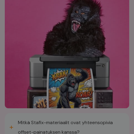
Tilaa tuotenäytteemme ja totea itse
välillä.
Tutustu tuotevalikoimaamme →
→
Mitkä Stafix-materiaalit ovat yhteensopivia
offset-painatuksen kanssa?