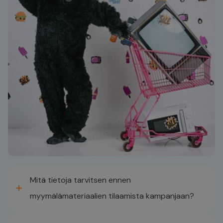
ovat jo osa Stafix-perhettä.
Aloita tästä
→
Mitä tietoja tarvitsen ennen
myymälämateriaalien tilaamista kampanjaan?