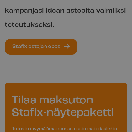
materiaalivalikoimamme on testattu
vaativissa ja todellisissa
kampanjasi idean asteelta valmiiksi
käyttöympäristöissä.
Lue asiakastarinoita
toteutukseksi.
→
Stafix ostajan opas
Tilaa maksuton
Stafix-näytepaketti
Tutustu myymälämainonnan uusiin materiaaleihin