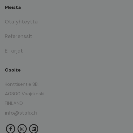
Meistä
Ota yhteyttä
Referenssit
E-kirjat
Osoite
Konttisentie 8B,
40800 Vaajakoski
FINLAND
info@stafix.fi