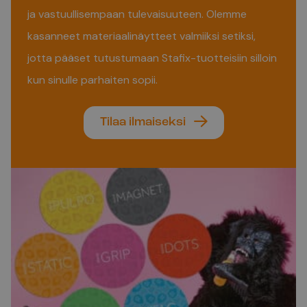
ja vastuullisempaan tulevaisuuteen. Olemme
kasanneet materiaalinäytteet valmiiksi setiksi,
jotta pääset tutustumaan Stafix-tuotteisiin silloin
kun sinulle parhaiten sopii.
Tilaa ilmaiseksi