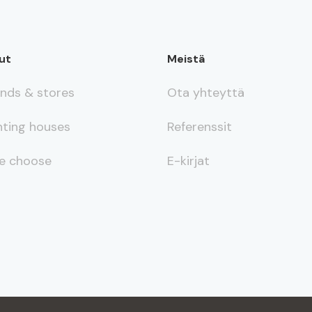
ut
Meistä
ands & stores
Ota yhteyttä
nting houses
Referenssit
e choose
E-kirjat