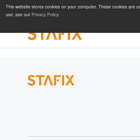
Hyppää
This website stores cookies on your computer. These cookies are us
BRÄNDIT JA MYYMÄLÄMAINONTA
PAINOTA
sisältöön
use, see our
Privacy Policy
.