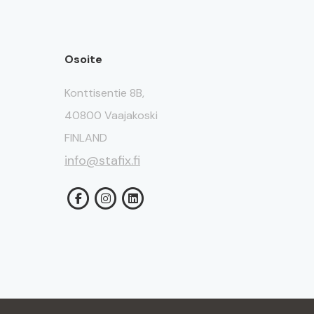
Osoite
Konttisentie 8B,
40800 Vaajakoski
FINLAND
info@stafix.fi