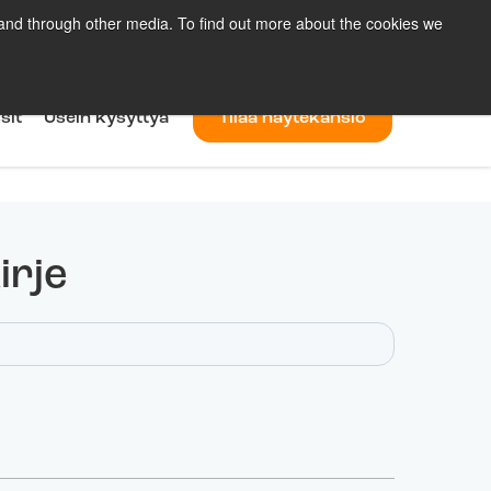
 and through other media. To find out more about the cookies we
eyttä
Meistä
Uutiskirje
Blogi
Fi
sit
Usein kysyttyä
Tilaa näytekansio
irje