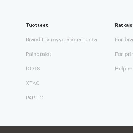
Tuotteet
Ratkais
Brändit ja myymälämainonta
For br
Painotalot
For pri
DOTS
Help m
XTAC
PAPTIC