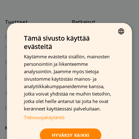
Tuotteet
Ratkaisut
Brändit ja
For brands & stores
Tämä sivusto käyttää
evästeitä
myymälämainonta
FINNISH
For printing houses
Käytämme evästeitä sisällön, mainosten
GERMAN
Painotalot
personointiin ja liikenteemme
Help me choose
FRENCH
analysointiin. Jaamme myös tietoja
DOTS
sivustomme käytöstäsi mainos- ja
ENGLISH
analytiikkakumppaneidemme kanssa,
XTAC
jotka voivat yhdistää ne muihin tietoihin,
jotka olet heille antanut tai joita he ovat
PAPTIC
keränneet käyttäessäsi palveluitaan.
Tietosuojakäytäntö
Meistä
HYVÄKSY KAIKKI