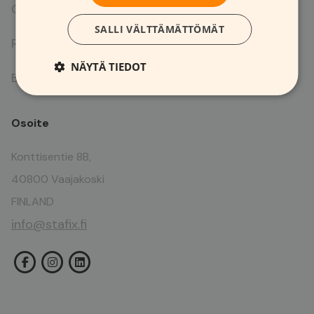
Ota yhteyttä
SALLI VÄLTTÄMÄTTÖMÄT
Referenssit
NÄYTÄ TIEDOT
E-kirjat
Osoite
Konttisentie 8B,
40800 Vaajakoski
FINLAND
info@stafix.fi