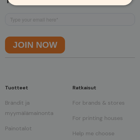
Tilaa uutiskirje
Tuotteet
Ratkaisut
Brändit ja
For brands & stores
myymälämainonta
For printing houses
Painotalot
Help me choose