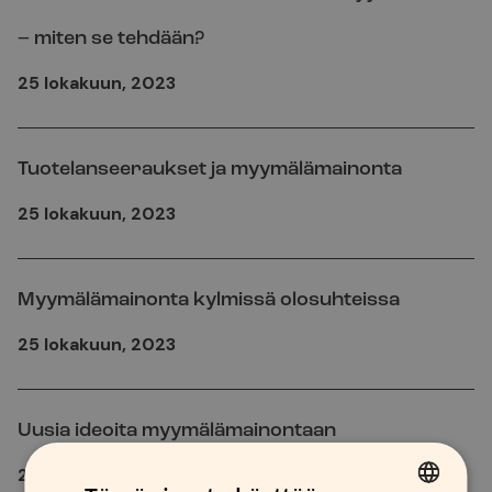
– miten se tehdään?
25 lokakuun, 2023
Tuotelanseeraukset ja myymälämainonta
25 lokakuun, 2023
Myymälämainonta kylmissä olosuhteissa
25 lokakuun, 2023
Uusia ideoita myymälämainontaan
25 lokakuun, 2023