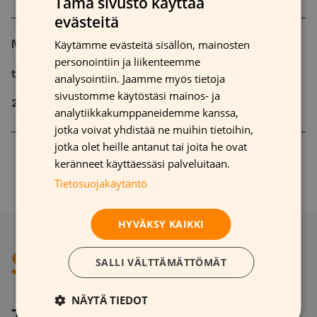
Tämä sivusto käyttää
evästeitä
FINNISH
Käytämme evästeitä sisällön, mainosten
Mitä on myyntipistemarkkinointi ja miten sitä
GERMAN
personointiin ja liikenteemme
FRENCH
tulisi hyödyntää?
analysointiin. Jaamme myös tietoja
sivustomme käytöstäsi mainos- ja
ENGLISH
25 lokakuun, 2023
analytiikkakumppaneidemme kanssa,
jotka voivat yhdistää ne muihin tietoihin,
jotka olet heille antanut tai joita he ovat
Artikkelien
keränneet käyttäessäsi palveluitaan.
2
3
»
1
Tietosuojakäytäntö
sivutus
HYVÄKSY KAIKKI
SALLI VÄLTTÄMÄTTÖMÄT
NÄYTÄ TIEDOT