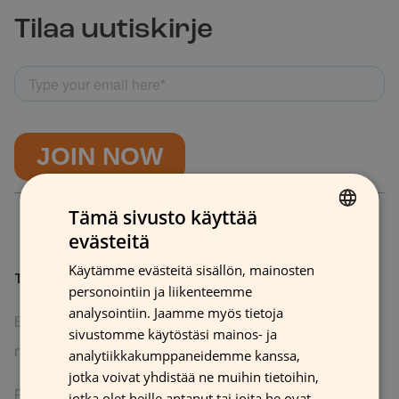
Tilaa uutiskirje
Tämä sivusto käyttää
evästeitä
FINNISH
Käytämme evästeitä sisällön, mainosten
GERMAN
Tuotteet
Ratkaisut
personointiin ja liikenteemme
FRENCH
analysointiin. Jaamme myös tietoja
Brändit ja
For brands & stores
sivustomme käytöstäsi mainos- ja
ENGLISH
myymälämainonta
analytiikkakumppaneidemme kanssa,
For printing houses
jotka voivat yhdistää ne muihin tietoihin,
Painotalot
jotka olet heille antanut tai joita he ovat