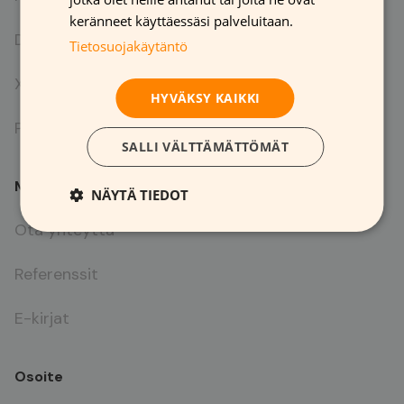
Help me choose
keränneet käyttäessäsi palveluitaan.
DOTS
Tietosuojakäytäntö
XTAC
HYVÄKSY KAIKKI
PAPTIC
SALLI VÄLTTÄMÄTTÖMÄT
Meistä
NÄYTÄ TIEDOT
Ota yhteyttä
Referenssit
E-kirjat
Osoite