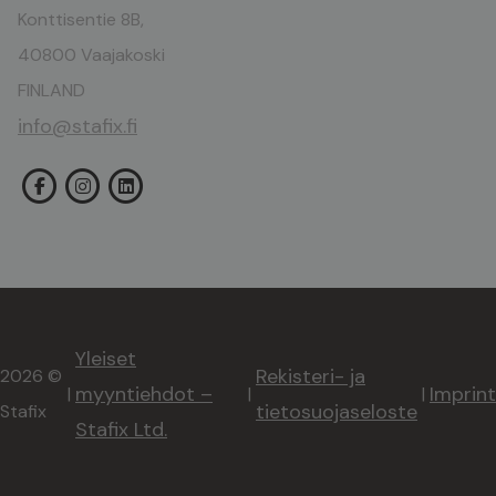
Konttisentie 8B,
40800 Vaajakoski
FINLAND
info@stafix.fi
Yleiset
Rekisteri- ja
2026 ©
myyntiehdot –
Imprint
|
|
|
tietosuojaseloste
Stafix
Stafix Ltd.