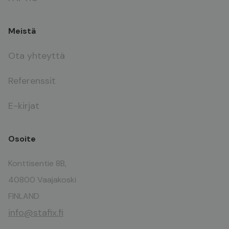
Meistä
Ota yhteyttä
Referenssit
E-kirjat
Osoite
Konttisentie 8B,
40800 Vaajakoski
FINLAND
info@stafix.fi