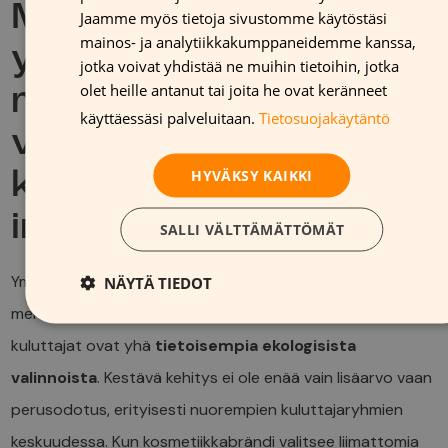
GERMAN
Millä tavoin
Jaamme myös tietoja sivustomme käytöstäsi
FRENCH
mainos- ja analytiikkakumppaneidemme kanssa,
ympäristöystävälliset
jotka voivat yhdistää ne muihin tietoihin, jotka
ENGLISH
olet heille antanut tai joita he ovat keränneet
mainosmateriaalit
käyttäessäsi palveluitaan.
Tietosuojakäytäntö
vahvistavat
HYVÄKSY KAIKKI
kauneusbrändien
imagoa?
SALLI VÄLTTÄMÄTTÖMÄT
Ympäristöystävälliset mainosmateriaalit vahvistavat
NÄYTÄ TIEDOT
merkittävästi kauneusbrändien imagoa aikana, jolloin
kuluttajat ovat yhä
tietoisempia ekologisista
valinnoista
. Kestävä kehitys ei ole enää vain lisäarvo vaan
perusodotus, erityisesti nuorempien kuluttajaryhmien
keskuudessa. Kun kosmetiikkabrändi valitsee liimattomia