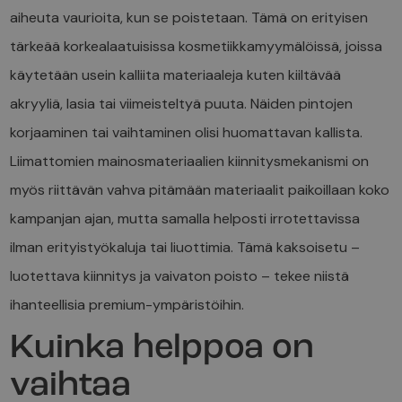
aiheuta vaurioita, kun se poistetaan. Tämä on erityisen
tärkeää korkealaatuisissa kosmetiikkamyymälöissä, joissa
käytetään usein kalliita materiaaleja kuten kiiltävää
akryyliä, lasia tai viimeisteltyä puuta. Näiden pintojen
korjaaminen tai vaihtaminen olisi huomattavan kallista.
Liimattomien mainosmateriaalien kiinnitysmekanismi on
myös riittävän vahva pitämään materiaalit paikoillaan koko
kampanjan ajan, mutta samalla helposti irrotettavissa
ilman erityistyökaluja tai liuottimia. Tämä kaksoisetu –
luotettava kiinnitys ja vaivaton poisto – tekee niistä
ihanteellisia premium-ympäristöihin.
Kuinka helppoa on
vaihtaa