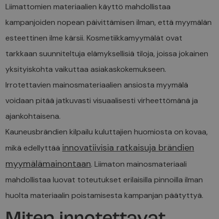
Liimattomien materiaalien käyttö mahdollistaa
kampanjoiden nopean päivittämisen ilman, että myymälän
esteettinen ilme kärsii. Kosmetiikkamyymälät ovat
tarkkaan suunniteltuja elämyksellisiä tiloja, joissa jokainen
yksityiskohta vaikuttaa asiakaskokemukseen.
Irrotettavien mainosmateriaalien ansiosta myymälä
voidaan pitää jatkuvasti visuaalisesti virheettömänä ja
ajankohtaisena.
Kauneusbrändien kilpailu kuluttajien huomiosta on kovaa,
innovatiivisia ratkaisuja brändien
mikä edellyttää
myymälämainontaan
. Liimaton mainosmateriaali
mahdollistaa luovat toteutukset erilaisilla pinnoilla ilman
huolta materiaalin poistamisesta kampanjan päätyttyä.