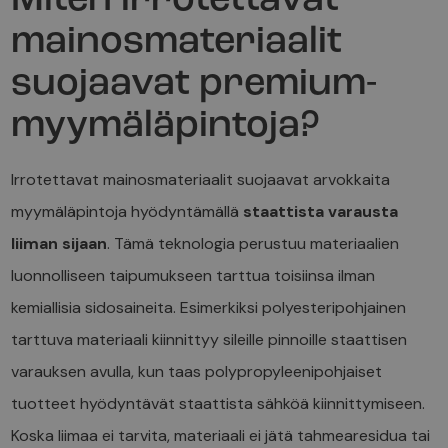
Miten irrotettavat
mainosmateriaalit
suojaavat premium-
myymäläpintoja?
Irrotettavat mainosmateriaalit suojaavat arvokkaita
myymäläpintoja hyödyntämällä
staattista varausta
liiman sijaan
. Tämä teknologia perustuu materiaalien
luonnolliseen taipumukseen tarttua toisiinsa ilman
kemiallisia sidosaineita. Esimerkiksi polyesteripohjainen
tarttuva materiaali kiinnittyy sileille pinnoille staattisen
varauksen avulla, kun taas polypropyleenipohjaiset
tuotteet hyödyntävät staattista sähköä kiinnittymiseen.
Koska liimaa ei tarvita, materiaali ei jätä tahmearesidua tai