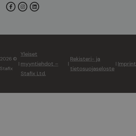
Yleiset
Rekisteri- ja
2026 ©
myyntiehdot –
Imprint
|
|
|
tietosuojaseloste
Stafix
Stafix Ltd.