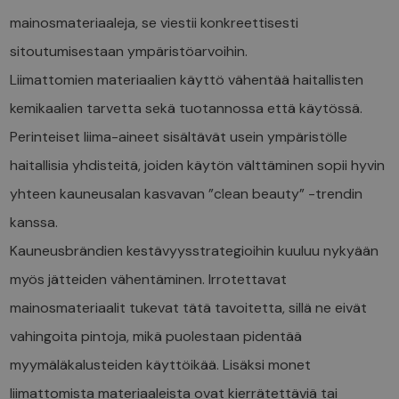
mainosmateriaaleja, se viestii konkreettisesti
sitoutumisestaan ympäristöarvoihin.
Liimattomien materiaalien käyttö vähentää haitallisten
kemikaalien tarvetta sekä tuotannossa että käytössä.
Perinteiset liima-aineet sisältävät usein ympäristölle
haitallisia yhdisteitä, joiden käytön välttäminen sopii hyvin
yhteen kauneusalan kasvavan ”clean beauty” -trendin
kanssa.
Kauneusbrändien kestävyysstrategioihin kuuluu nykyään
myös jätteiden vähentäminen. Irrotettavat
mainosmateriaalit tukevat tätä tavoitetta, sillä ne eivät
vahingoita pintoja, mikä puolestaan pidentää
myymäläkalusteiden käyttöikää. Lisäksi monet
liimattomista materiaaleista ovat kierrätettäviä tai