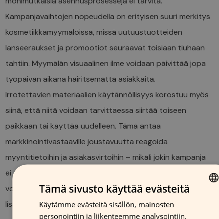
monimutkaisia asennusprosesseja ei tarvita.
Kampanjavaihtojen nopeudella on erityisen suuri merkitys
kosmetiikkamyymälöissä, missä uutuustuotteiden
lanseeraukset ja promootiot seuraavat toisiaan tiuhaan
tahtiin. Myymälän visuaalinen ilme voidaan päivittää jopa
työpäivän aikana häiritsemättä asiakkaita.
Irrotettavien materiaalien käytännöllisyys korostuu myös
siinä, että niitä voidaan tarvittaessa siirtää toiseen
paikkaan tai käyttää uudelleen. Tämä antaa
markkinointivastaaville joustavuutta reagoida
myyntitietoihin ja asiakasvirtoihin – mikäli jokin kampanja
ei toimi odotetusti tietyssä paikassa, mainosmateriaali
Tämä sivusto käyttää evästeitä
voidaan siirtää toimivampaan sijaintiin ilman
lisäkustannuksia.
Käytämme evästeitä sisällön, mainosten
FINNISH
personointiin ja liikenteemme analysointiin.