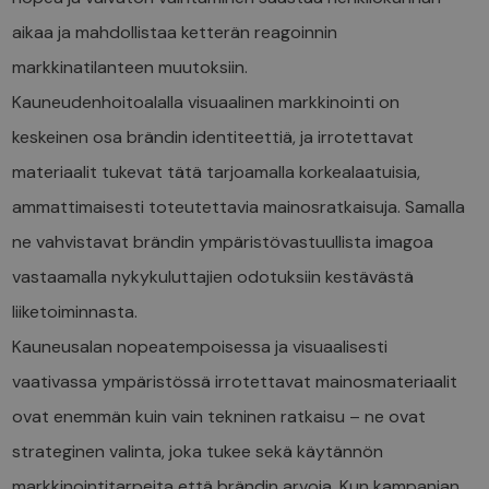
aikaa ja mahdollistaa ketterän reagoinnin
markkinatilanteen muutoksiin.
Kauneudenhoitoalalla visuaalinen markkinointi on
keskeinen osa brändin identiteettiä, ja irrotettavat
materiaalit tukevat tätä tarjoamalla korkealaatuisia,
ammattimaisesti toteutettavia mainosratkaisuja. Samalla
ne vahvistavat brändin ympäristövastuullista imagoa
vastaamalla nykykuluttajien odotuksiin kestävästä
liiketoiminnasta.
Kauneusalan nopeatempoisessa ja visuaalisesti
vaativassa ympäristössä irrotettavat mainosmateriaalit
ovat enemmän kuin vain tekninen ratkaisu – ne ovat
strateginen valinta, joka tukee sekä käytännön
markkinointitarpeita että brändin arvoja. Kun kampanjan