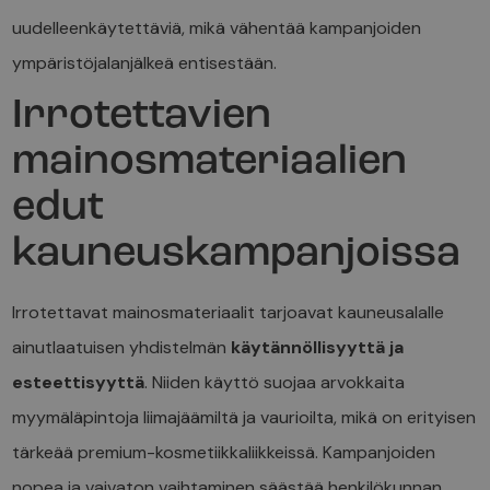
uudelleenkäytettäviä, mikä vähentää kampanjoiden
ympäristöjalanjälkeä entisestään.
Irrotettavien
mainosmateriaalien
edut
kauneuskampanjoissa
Irrotettavat mainosmateriaalit tarjoavat kauneusalalle
ainutlaatuisen yhdistelmän
käytännöllisyyttä ja
esteettisyyttä
. Niiden käyttö suojaa arvokkaita
myymäläpintoja liimajäämiltä ja vaurioilta, mikä on erityisen
tärkeää premium-kosmetiikkaliikkeissä. Kampanjoiden
nopea ja vaivaton vaihtaminen säästää henkilökunnan