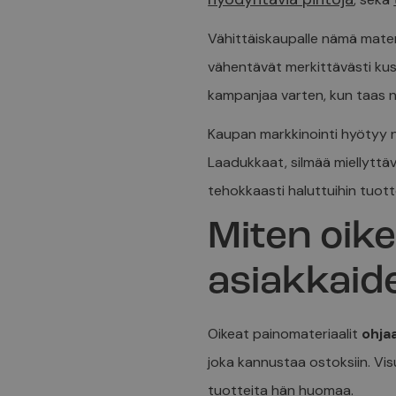
Vähittäiskaupalle nämä mater
vähentävät merkittävästi kus
kampanjaa varten, kun taas n
Kaupan markkinointi hyötyy n
Laadukkaat, silmää miellyttä
tehokkaasti haluttuihin tuottei
Miten oike
asiakkaid
Oikeat painomateriaalit
ohja
joka kannustaa ostoksiin. Vis
tuotteita hän huomaa.