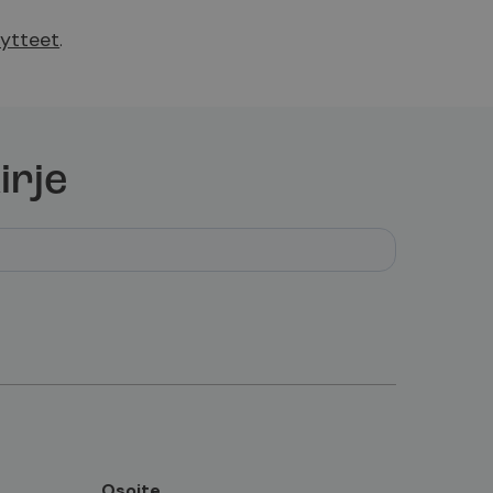
äytteet
.
irje
Osoite