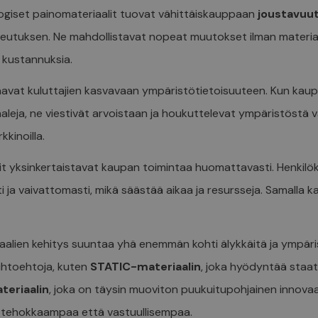
ogiset painomateriaalit tuovat vähittäiskauppaan
joustavuut
eutuksen. Ne mahdollistavat nopeat muutokset ilman materiaa
n kustannuksia.
avat kuluttajien kasvavaan ympäristötietoisuuteen. Kun kau
leja, ne viestivät arvoistaan ja houkuttelevat ympäristöstä vä
kkinoilla.
 yksinkertaistavat kaupan toimintaa huomattavasti. Henkilök
ja vaivattomasti, mikä säästää aikaa ja resursseja. Samalla k
alien kehitys suuntaa yhä enemmän kohti älykkäitä ja ympärist
aihtoehtoja, kuten
STATIC-materiaalin
, joka hyödyntää staat
eriaalin
, joka on täysin muoviton puukuitupohjainen innova
 tehokkaampaa että vastuullisempaa.