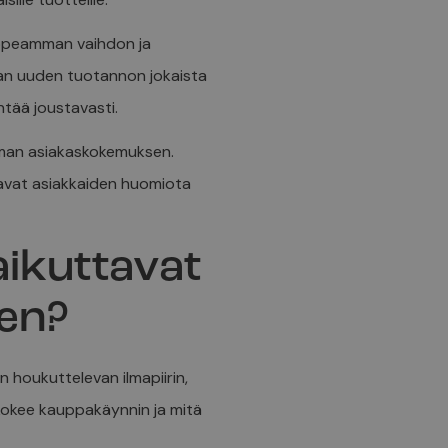
nopeamman vaihdon ja
aan uuden tuotannon jokaista
ntää joustavasti.
emman asiakaskokemuksen.
jaavat asiakkaiden huomiota
aikuttavat
een?
 houkuttelevan ilmapiirin,
 kokee kauppakäynnin ja mitä