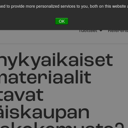
ed to provide more personalized services to you, both on this website
LOT
Ota yht
OK
Tuotteet
Referens
nykyaikaiset
ateriaalit
tavat
äiskaupan