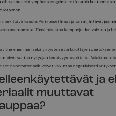
kä aiheuttaa sekä ympäristöongelmia että turhia kustannuksia
lituotannon.
merkittävä haaste. Perinteiset liimat ja tarrat jättävät jäämiä
uusien asentamista. Tämä hidastaa kampanjoiden vaihtoa ja li
t yhä enemmän sekä yritysten että kuluttajien päätöksente
isut eivät vastaa nykyajan kestävyystavoitteita. Asiakkaat odo
inteiset painomateriaalit voivat vaikuttaa negatiivisesti yrityks
lleenkäytettävät ja e
riaalit muuttavat
kauppaa?