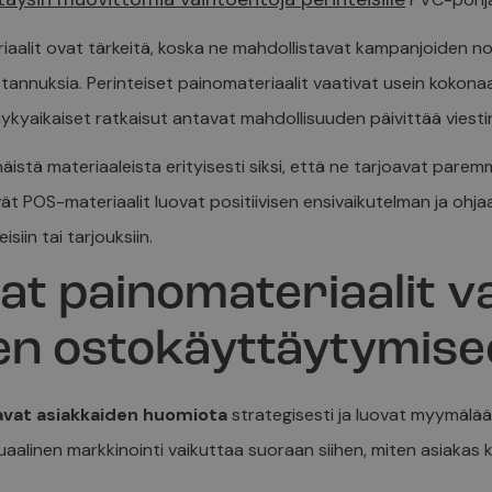
iaalit ovat tärkeitä, koska ne mahdollistavat kampanjoiden 
tannuksia. Perinteiset painomateriaalit vaativat usein kokon
ykyaikaiset ratkaisut antavat mahdollisuuden päivittää viesti
äistä materiaaleista erityisesti siksi, että ne tarjoavat par
vät POS-materiaalit luovat positiivisen ensivaikutelman ja oh
siin tai tarjouksiin.
at painomateriaalit v
en ostokäyttäytymis
avat asiakkaiden huomiota
strategisesti ja luovat myymälään
uaalinen markkinointi vaikuttaa suoraan siihen, miten asiakas