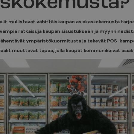
askokemusta?
alit mullistavat vähittäiskaupan asiakaskokemusta tarjo
vampia ratkaisuja kaupan sisustukseen ja myynninedis
, vähentävät ympäristökuormitusta ja tekevät POS-kamp
aalit muuttavat tapaa, jolla kaupat kommunikoivat asia