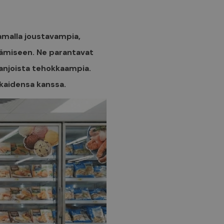
amalla joustavampia,
tämiseen. Ne parantavat
anjoista tehokkaampia.
kkaidensa kanssa.