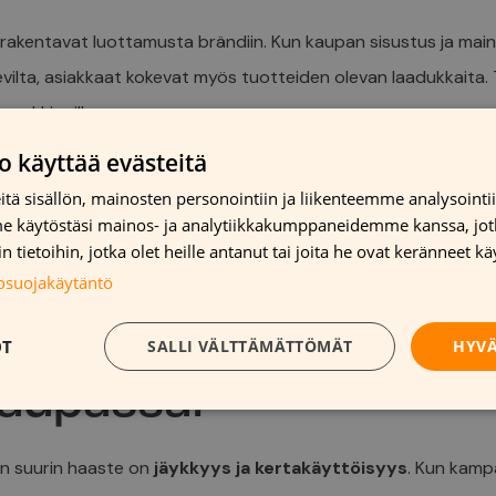
rakentavat luottamusta brändiin. Kun kaupan sisustus ja mai
evilta, asiakkaat kokevat myös tuotteiden olevan laadukkaita
 markkinoilla.
o käyttää evästeitä
t POS-materiaalit helpottavat asiakkaiden päätöksentekoa. Ne 
uri oikealla hetkellä, mikä vähentää ostosepävarmuutta ja nop
tä sisällön, mainosten personointiin ja liikenteemme analysoint
me käytöstäsi mainos- ja analytiikkakumppaneidemme kanssa, jot
tä ostoskoria lisämyynnin avulla.
 tietoihin, jotka olet heille antanut tai joita he ovat keränneet kä
t suurimmat haastee
tosuojakäytäntö
ten painomateriaalien
OT
SALLI VÄLTTÄMÄTTÖMÄT
HYVÄ
kaupassa?
en suurin haaste on
jäykkyys ja kertakäyttöisyys
. Kun kamp