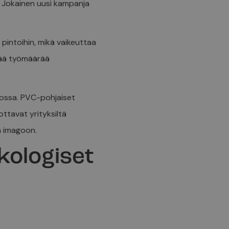
. Jokainen uusi kampanja
 pintoihin, mikä vaikeuttaa
sää työmäärää
ossa. PVC-pohjaiset
ttavat yrityksiltä
en imagoon.
kologiset