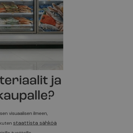
eriaalit ja
kaupalle?
sen visuaalisen ilmeen,
staattista sähköä
 kuten
ille tuotteille.