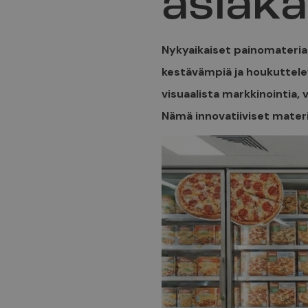
asiak
Nykyaikaiset painomateria
kestävämpiä ja houkuttele
visuaalista markkinointia
Nämä innovatiiviset materi