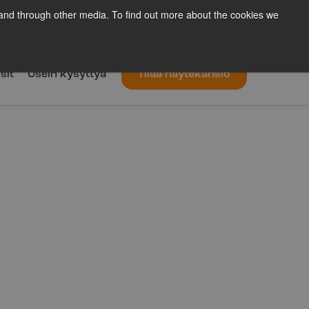
 and through other media. To find out more about the cookies we
eyttä
Meistä
Uutiskirje
Blogi
Fi
sit
Usein kysyttyä
Tilaa näytekansio