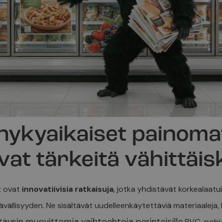
nykyaikaiset painomat
vat tärkeitä vähittäis
t ovat
innovatiivisia ratkaisuja
, jotka yhdistävät korkealaatui
vällisyyden. Ne sisältävät uudelleenkäytettäviä materiaaleja,
täysin muovittomia vaihtoehtoja perinteisille
PVC-pohjais