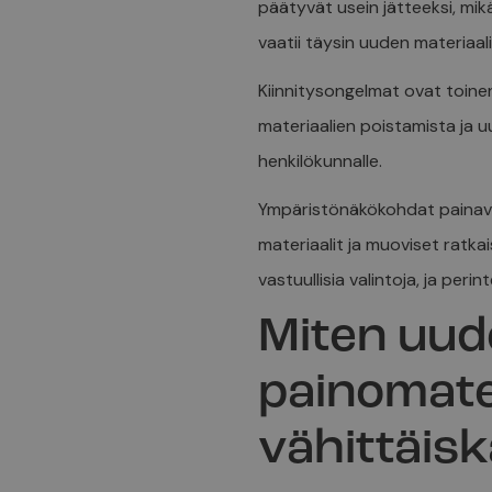
päätyvät usein jätteeksi, mi
vaatii täysin uuden materiaa
Kiinnitysongelmat ovat toinen 
materiaalien poistamista ja 
henkilökunnalle.
Ympäristönäkökohdat painava
materiaalit ja muoviset ratka
vastuullisia valintoja, ja per
Miten uude
painomate
vähittäis