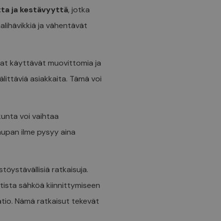
ta ja kestävyyttä
, jotka
lihävikkiä ja vähentävät
pat käyttävät muovittomia ja
littäviä asiakkaita. Tämä voi
unta voi vaihtaa
aupan ilme pysyy aina
öystävällisiä ratkaisuja.
tista sähköä kiinnittymiseen
atio. Nämä ratkaisut tekevät