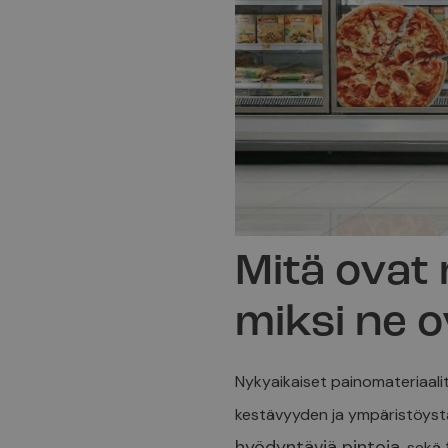
Mitä ovat 
miksi ne o
Nykyaikaiset painomateriaali
kestävyyden ja ympäristöystä
hyödyntäviä pintoja
, sekä