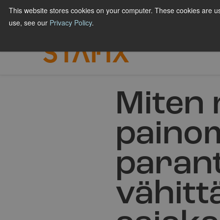
Hyppää
This website stores cookies on your computer. These cookies are us
BRÄNDIT JA MYYMÄLÄMAINONTA
PAINOTA
sisältöön
use, see our
Privacy Policy
.
Miten 
painom
paran
vähitt