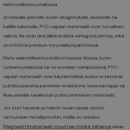
elektroniikkamyymälöissä.
Arvokkaille pinnoille, kuten designhyllyille, lasiseinille tai
kalliille kalusteille, PVC-vapaat materiaalit ovat turvallinen
valinta. Ne eivät jätä jälkiä eivätkä vahingoita pintoja, mikä
on kriittistä premium-myymäläympäristöissä.
Myös säännöllisesti puhdistettavissa tiloissa, kuten
ruokamyymälöissä tai terveysalan toimipisteissä, PVC-
vapaat materiaalit ovat käytännöllisiä, koska ne kestävät
puhdistusaineita paremmin eivätkä ime itseensä hajuja tai
likaa samalla tavalla kuin jotkin perinteiset materiaalit.
Jos etsit hauskan ja helpon tavan saada viestisi
tarttumaan metallipintoihin, meillä on ratkaisu.
Magneettimateriaali muuttaa minkä tahansa
sileän