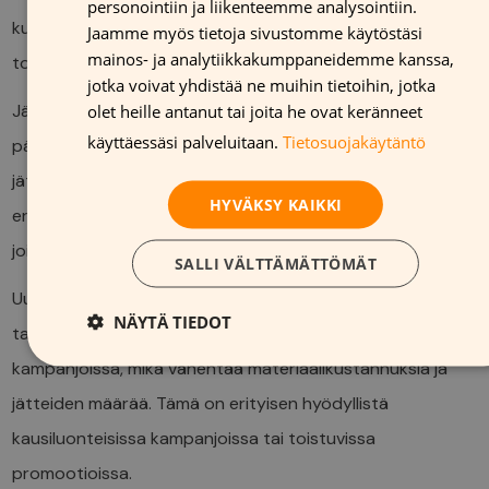
personointiin ja liikenteemme analysointiin.
GERMAN
kustannuksia, erityisesti usein vaihtuvia kampanjoita
Jaamme myös tietoja sivustomme käytöstäsi
FRENCH
mainos- ja analytiikkakumppaneidemme kanssa,
toteuttaessa.
jotka voivat yhdistää ne muihin tietoihin, jotka
ENGLISH
Jäljettömyys on toinen merkittävä etu. Kun kampanja
olet heille antanut tai joita he ovat keränneet
käyttäessäsi palveluitaan.
Tietosuojakäytäntö
päättyy, materiaalit voidaan poistaa ilman, että ne
jättävät liimajäämiä tai vahingoittavat pintoja. Tämä on
HYVÄKSY KAIKKI
erityisen arvokasta vuokratiloissa tai arvokkaille pinnoille,
joiden ulkonäkö halutaan säilyttää.
SALLI VÄLTTÄMÄTTÖMÄT
Uudelleenkäytettävyys tekee materiaaleista
NÄYTÄ TIEDOT
taloudellisesti järkeviä. Sama materiaali voi palvella useissa
kampanjoissa, mikä vähentää materiaalikustannuksia ja
jätteiden määrää. Tämä on erityisen hyödyllistä
kausiluonteisissa kampanjoissa tai toistuvissa
promootioissa.