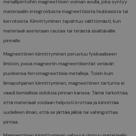
metallipintoihin magneettisen voiman avulla, joka syntyy
materiaaliin integroiduista magneettisista hiukkasista tai
kerroksista. Kiinnittyminen tapahtuu välittömästi, kun
materiaali asetetaan rautaa tai terästä sisältävälle
pinnalle.
Magneettinen kiinnittyminen perustuu fysikaaliseen
ilmiöön, jossa magneetin magneettikentät vetävät
puoleensa ferromagneettisia metalleja. Toisin kuin
liimapohjainen kiinnittyminen, magneettinen tartunta ei
vaadi kemiallisia sidoksia pinnan kanssa. Tämä tarkoittaa,
että materiaali voidaan helposti irrottaa ja kiinnittää
uudelleen ilman, että se jättää jälkiä tai vahingoittaa
pintaa.
Magneettisen kiinnittymisen vahvuus riippuu materiaalin