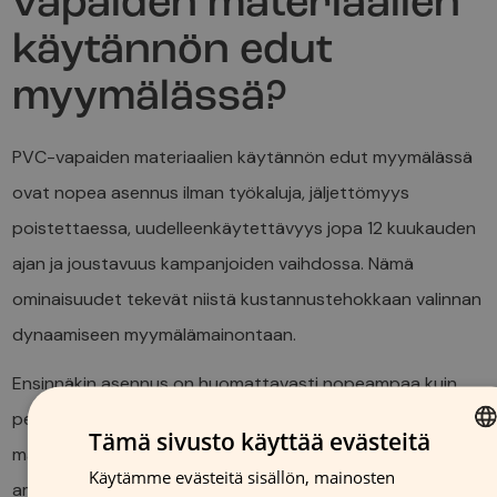
vapaiden materiaalien
käytännön edut
myymälässä?
PVC-vapaiden materiaalien käytännön edut myymälässä
ovat nopea asennus ilman työkaluja, jäljettömyys
poistettaessa, uudelleenkäytettävyys jopa 12 kuukauden
ajan ja joustavuus kampanjoiden vaihdossa. Nämä
ominaisuudet tekevät niistä kustannustehokkaan valinnan
dynaamiseen myymälämainontaan.
Ensinnäkin asennus on huomattavasti nopeampaa kuin
perinteisillä materiaaleilla. Henkilökunta voi vaihtaa
Tämä sivusto käyttää evästeitä
mainoksia minuuteissa ilman erikoistyökaluja tai
Käytämme evästeitä sisällön, mainosten
FINNISH
ammattimaista apua. Tämä säästää sekä aikaa että