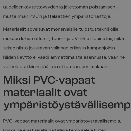
uudelleenkäytettävyyden ja jäljettömän poistamisen –
mutta ilman PVC:n ja ftalaattien ympäristöhaittoja.
Materiaalit soveltuvat monenlaisille tulostustekniikoille,
mukaan lukien offset-, toner- ja UV-inkjet-painatus, mikä
tekee niistä joustavan valinnan erilaisiin kampanjoihin.
Niiden käyttö ei vaadi ammattimaista asennusta, vaan ne
voi helposti kiinnittää ja irrottaa tarpeen mukaan.
Miksi PVC-vapaat
materiaalit ovat
ympäristöystävällisemp
PVC-vapaat materiaalit ovat ympäristöystävällisempiä,
koska ne eivät sisällä haitallisia kemikaaleja kuten