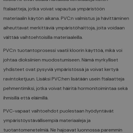
ftalaatteja, jotka voivat vapautua ympäristöön
materiaalin käytön aikana. PVC:n valmistus ja hävittäminen
aiheuttavat merkittäviä ympäristöhaittoja, joita voidaan
välttää vaihtoehtoisilla materiaaleilla.
PVC:n tuotantoprosessi vaatii kloorin käyttöä, mikä voi
johtaa dioksiinien muodostumiseen. Nämä myrkylliset
yhdisteet ovat pysyviä ympäristössä ja voivat kertyä
ravintoketjuun. Lisäksi PVC:hen lisätään usein ftalaatteja
pehmentimiksi, jotka voivat häiritä hormonitoimintaa sekä
ihmisillä että eläimillä.
PVC-vapaat vaihtoehdot puolestaan hyödyntävät
ympäristöystävällisempiä materiaaleja ja
tuotantomenetelmiä. Ne hajoavat luonnossa paremmin