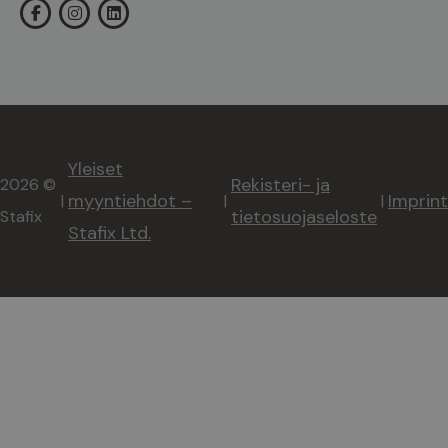
Yleiset
Rekisteri- ja
2026 ©
myyntiehdot –
Imprint
|
|
|
tietosuojaseloste
Stafix
Stafix Ltd.