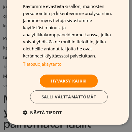
Käytämme evästeitä sisällön, mainosten
ja saavat selkeää tietoa tarjouksista, se johtaa suurempiin
GERMAN
personointiin ja liikenteemme analysointiin.
ostoksiin ja parempaan myynnin kiertonopeuteen. Tämä
FRENCH
Jaamme myös tietoja sivustomme
kompensoi materiaalikustannukset nopeasti.
käytöstäsi mainos- ja
ENGLISH
analytiikkakumppaneidemme kanssa, jotka
Pitkäaikaiset kumppanuudet painomateriaalitoimittajien
voivat yhdistää ne muihin tietoihin, jotka
kanssa tuovat lisäsäästöjä. Kun materiaalispesifikaatiot ja
olet heille antanut tai joita he ovat
keränneet käyttäessäsi palveluitaan.
brändivaatimukset ovat vakiintuneet, tilaukset sujuvat
Tietosuojakäytäntö
tehokkaammin ja hinnoittelu paranee volyymin myötä.
Myös varastointikustannukset pienenevät, kun materiaalit
HYVÄKSY KAIKKI
voidaan toimittaa tarpeen mukaan.
SALLI VÄLTTÄMÄTTÖMÄT
Miten
ympäristöystävälliset
NÄYTÄ TIEDOT
painomateriaalit