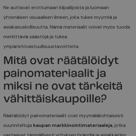
Ne auttavat erottumaan kilpailijoista ja luomaan
yhtenäisen visuaalisen ilmeen, joka tukee myyntiä ja
asiakasuskollisuutta. Nämä materiaalit voivat myös tuoda
merkittäviä säästöjä ja tukea
ympäristövastuullisuustavoitteita.
Mitä ovat räätälöidyt
painomateriaalit ja
miksi ne ovat tärkeitä
vähittäiskaupoille?
Räätälöidyt painomateriaalit ovat myymäläkohtaisesti
suunniteltuja
kaupan markkinointimateriaaleja
, jotka
vastaavat täsmällisesti yrityksen brändiä ja asiakkaiden