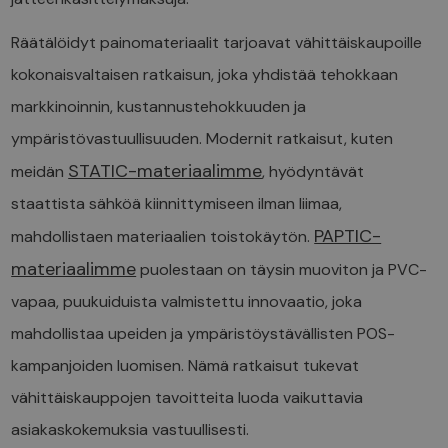
Räätälöidyt painomateriaalit tarjoavat vähittäiskaupoille
kokonaisvaltaisen ratkaisun, joka yhdistää tehokkaan
markkinoinnin, kustannustehokkuuden ja
ympäristövastuullisuuden. Modernit ratkaisut, kuten
STATIC-materiaalimme
meidän
, hyödyntävät
staattista sähköä kiinnittymiseen ilman liimaa,
PAPTIC-
mahdollistaen materiaalien toistokäytön.
materiaalimme
puolestaan on täysin muoviton ja PVC-
vapaa, puukuiduista valmistettu innovaatio, joka
mahdollistaa upeiden ja ympäristöystävällisten POS-
kampanjoiden luomisen. Nämä ratkaisut tukevat
vähittäiskauppojen tavoitteita luoda vaikuttavia
asiakaskokemuksia vastuullisesti.