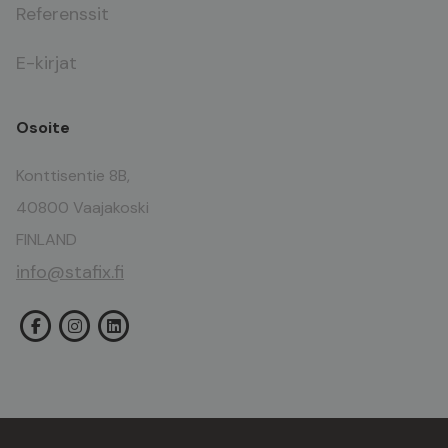
Referenssit
E-kirjat
Osoite
Konttisentie 8B,
40800 Vaajakoski
FINLAND
info@stafix.fi