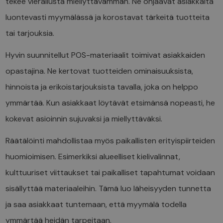
tekee vierailusta miellyttävämmän. Ne ohjaavat asiakkaita
luontevasti myymälässä ja korostavat tärkeitä tuotteita
tai tarjouksia.
Hyvin suunnitellut POS-materiaalit toimivat asiakkaiden
opastajina. Ne kertovat tuotteiden ominaisuuksista,
hinnoista ja erikoistarjouksista tavalla, joka on helppo
ymmärtää. Kun asiakkaat löytävät etsimänsä nopeasti, he
kokevat asioinnin sujuvaksi ja miellyttäväksi.
Räätälöinti mahdollistaa myös paikallisten erityispiirteiden
huomioimisen. Esimerkiksi alueelliset kielivalinnat,
kulttuuriset viittaukset tai paikalliset tapahtumat voidaan
sisällyttää materiaaleihin. Tämä luo läheisyyden tunnetta
ja saa asiakkaat tuntemaan, että myymälä todella
ymmärtää heidän tarpeitaan.