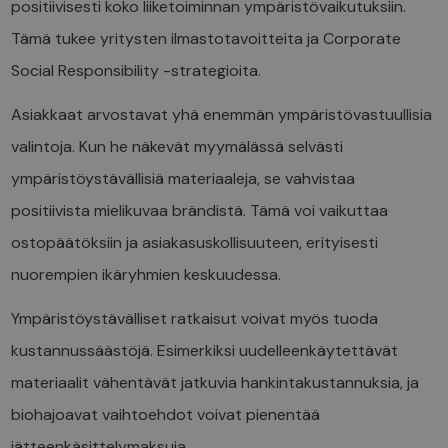
positiivisesti koko liiketoiminnan ympäristövaikutuksiin.
Tämä tukee yritysten ilmastotavoitteita ja Corporate
Social Responsibility -strategioita.
Asiakkaat arvostavat yhä enemmän ympäristövastuullisia
valintoja. Kun he näkevät myymälässä selvästi
ympäristöystävällisiä materiaaleja, se vahvistaa
positiivista mielikuvaa brändistä. Tämä voi vaikuttaa
ostopäätöksiin ja asiakasuskollisuuteen, erityisesti
nuorempien ikäryhmien keskuudessa.
Ympäristöystävälliset ratkaisut voivat myös tuoda
kustannussäästöjä. Esimerkiksi uudelleenkäytettävät
materiaalit vähentävät jatkuvia hankintakustannuksia, ja
biohajoavat vaihtoehdot voivat pienentää
jätteenkäsittelymaksuja.