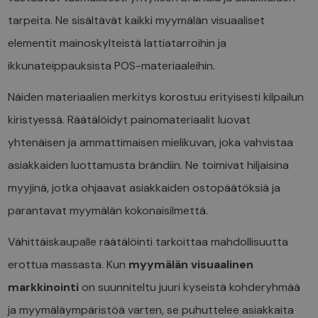
tarpeita. Ne sisältävät kaikki myymälän visuaaliset
elementit mainoskylteistä lattiatarroihin ja
ikkunateippauksista POS-materiaaleihin.
Näiden materiaalien merkitys korostuu erityisesti kilpailun
kiristyessä. Räätälöidyt painomateriaalit luovat
yhtenäisen ja ammattimaisen mielikuvan, joka vahvistaa
asiakkaiden luottamusta brändiin. Ne toimivat hiljaisina
myyjinä, jotka ohjaavat asiakkaiden ostopäätöksiä ja
parantavat myymälän kokonaisilmettä.
Vähittäiskaupalle räätälöinti tarkoittaa mahdollisuutta
erottua massasta. Kun
myymälän visuaalinen
markkinointi
on suunniteltu juuri kyseistä kohderyhmää
ja myymäläympäristöä varten, se puhuttelee asiakkaita