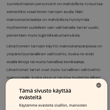
tuotekohtainen personointi on mahdollista toteuttaa
esimerkiksi staattisten tarrojen avulla. Näin
mainosmateriaaleja on mahdollista hyödyntää
myöhemmin uudelleen vain vaihtamalla tarrat uusiin,
pienentäen myös logistiikkakustannuksia.
Liimattomien tarrojen käyttö mainoskampanjoissa on
ympäristöystävällinen vaihtoehto, koska ne eivät
sisällä liimoja tai muita haitallisia kemikaaleja.
Liimattomat tarrat ovat myös turvallinen vaihtoehto
mainostajalle, koska sinun ei tarvitse huolehtia jälkien
siivoamisesta tai pintojen vahingoittumisesta.
Tämä sivusto käyttää
evästeitä
Want to know more?
FINNISH
Käytämme evästeitä sisällön, mainosten
GERMAN