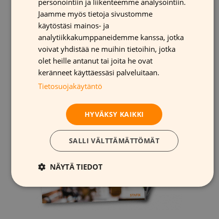
personointiin ja liikenteemme analysointiin.
Liimattomien tarrojen käyttö
Lataa oppaamme “
FRENCH
Jaamme myös tietoja sivustomme
mainonnassa
” saadaksesi uusia ideoita sekä
käytöstäsi mainos- ja
ENGLISH
lisätietoja liimattomien tarrojen käytöstä
analytiikkakumppaneidemme kanssa, jotka
voivat yhdistää ne muihin tietoihin, jotka
mainonnassa.
olet heille antanut tai joita he ovat
keränneet käyttäessäsi palveluitaan.
Tietosuojakäytäntö
HYVÄKSY KAIKKI
SALLI VÄLTTÄMÄTTÖMÄT
NÄYTÄ TIEDOT