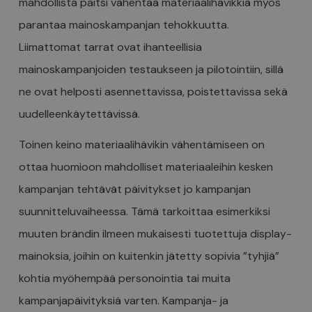
mahdollista paitsi vähentää materiaalihävikkiä myös
parantaa mainoskampanjan tehokkuutta.
Liimattomat tarrat ovat ihanteellisia
mainoskampanjoiden testaukseen ja pilotointiin, sillä
ne ovat helposti asennettavissa, poistettavissa sekä
uudelleenkäytettävissä.
Toinen keino materiaalihävikin vähentämiseen on
ottaa huomioon mahdolliset materiaaleihin kesken
kampanjan tehtävät päivitykset jo kampanjan
suunnitteluvaiheessa. Tämä tarkoittaa esimerkiksi
muuten brändin ilmeen mukaisesti tuotettuja display-
mainoksia, joihin on kuitenkin jätetty sopivia ”tyhjiä”
kohtia myöhempää personointia tai muita
kampanjapäivityksiä varten. Kampanja- ja