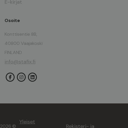
E-kirjat
Osoite
Konttisentie 8B,
40800 Vaajakoski
FINLAND
info@stafix.fi
Yleiset
Rekisteri- ja
2026 ©