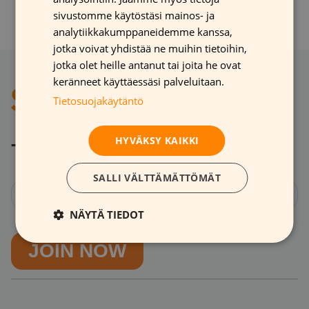
sivustomme käytöstäsi mainos- ja
ENGLISH
analytiikkakumppaneidemme kanssa,
jotka voivat yhdistää ne muihin tietoihin,
jotka olet heille antanut tai joita he ovat
keränneet käyttäessäsi palveluitaan.
Tietosuojakäytäntö
HYVÄKSY KAIKKI
Tilaa uutiskirje
SALLI VÄLTTÄMÄTTÖMÄT
NÄYTÄ TIEDOT