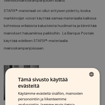
televisiomainoskampanjoiden lisäksi.
STAFIX®-materiaali on ollut erityisen pidetty, koska
markkinoijat voivat käyttää samaa materiaalia kaikissa
kohteissa erilaisista kalusteista huolimatta ja kiinnittää
mainokset haluamiinsa paikkoihin. La Banque Postale
käyttää edelleen STAFIX®-materiaalia
mainoskampanjoissaan.
Tämä sivusto käyttää
evästeitä
FINNISH
Käytämme evästeitä sisällön, mainosten
GERMAN
personointiin ja liikenteemme
FRENCH
analysointiin. Jaamme myös tietoja