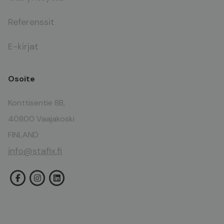
Referenssit
E-kirjat
Osoite
Konttisentie 8B,
40800 Vaajakoski
FINLAND
info@stafix.fi